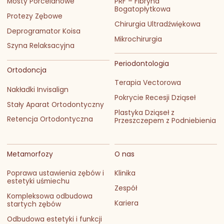
Mosty Porcelanowe
PRF – Fibryna
Bogatopłytkowa
Protezy Zębowe
Chirurgia Ultradźwiękowa
Deprogramator Koisa
Mikrochirurgia
Szyna Relaksacyjna
Periodontologia
Ortodoncja
Terapia Vectorowa
Nakładki Invisalign
Pokrycie Recesji Dziąseł
Stały Aparat Ortodontyczny
Plastyka Dziąseł z
Retencja Ortodontyczna
Przeszczepem z Podniebienia
Metamorfozy
O nas
Poprawa ustawienia zębów i
Klinika
estetyki uśmiechu
Zespół
Kompleksowa odbudowa
Kariera
startych zębów
Odbudowa estetyki i funkcji