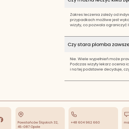
Zakres leczenia zależy od indyw
przypadkach możliwe jest wyko
wizyty, co pozwala ograniczyć 
Czy stara plomba zaws
Nie. Wiele wypełnień może praw
Podczas wizyty lekarz ocenia 
i na tej podstawie decyduje, cz
Powstańców Śląskich 32,
+48 604 962 660
mal
acebook
45-087 Opole