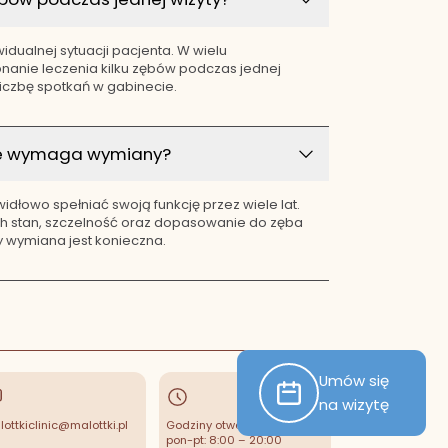
idualnej sytuacji pacjenta. W wielu
nanie leczenia kilku zębów podczas jednej
liczbę spotkań w gabinecie.
ze wymaga wymiany?
idłowo spełniać swoją funkcję przez wiele lat.
ich stan, szczelność oraz dopasowanie do zęba
y wymiana jest konieczna.
Umów się
na wizytę
ottkiclinic@malottki.pl
Godziny otwarcia
pon-pt: 8:00 – 20:00