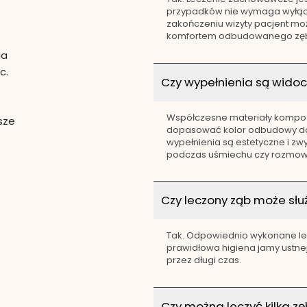
przypadków nie wymaga wyłącz
zakończeniu wizyty pacjent mo
komfortem odbudowanego zęba
ia
c.
Czy wypełnienia są wido
Współczesne materiały kompo
sze
dopasować kolor odbudowy do 
wypełnienia są estetyczne i zw
podczas uśmiechu czy rozmow
Czy leczony ząb może służ
Tak. Odpowiednio wykonane lec
prawidłowa higiena jamy ustne
przez długi czas.
Czy można leczyć kilka z