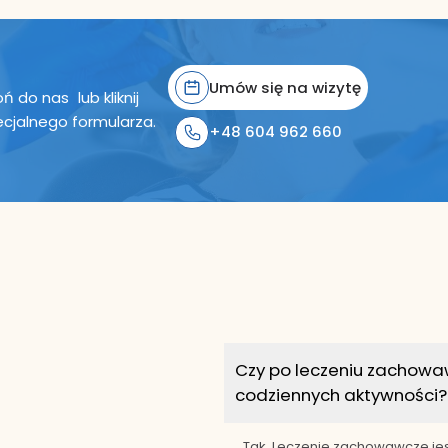
Umów się na wizytę
 do nas lub kliknij
ecjalnego formularza.
+48 604 962 660
Czy po leczeniu zachow
codziennych aktywności?
Tak. Leczenie zachowawcze jes