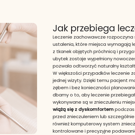
Jak przebiega le
Leczenie zachowawcze rozpoczyna s
ustalenia, które miejsca wymagają l
z tkanek objętych próchnicą i przy
ubytek zostaje wypełniony nowocz
pozwala odtworzyć naturalny kształt
W większości przypadków leczenie
jednej wizyty. Dzięki temu pacjent
zębem i bez konieczności planowani
dbamy o to, aby leczenie przebiega
wykonywane są w znieczuleniu miej
wiążą się z dyskomfortem
podczas 
przed znieczuleniem lub szczególnie
również komputerowy system zniecz
kontrolowane i precyzyjne podawani