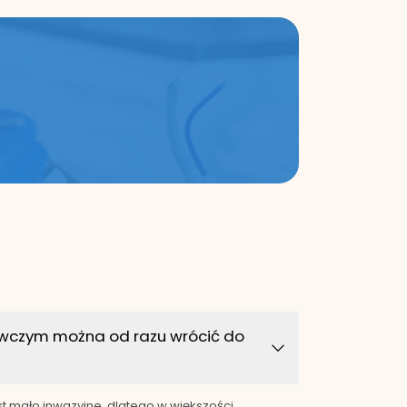
awczym można od razu wrócić do
t mało inwazyjne, dlatego w większości