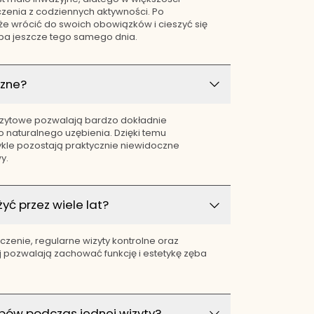
enia z codziennych aktywności. Po
że wrócić do swoich obowiązków i cieszyć się
 jeszcze tego samego dnia.
czne?
zytowe pozwalają bardzo dokładnie
naturalnego uzębienia. Dzięki temu
ykle pozostają praktycznie niewidoczne
y.
yć przez wiele lat?
zenie, regularne wizyty kontrolne oraz
j pozwalają zachować funkcję i estetykę zęba
ębów podczas jednej wizyty?