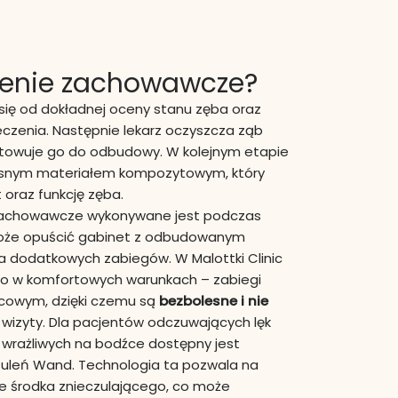
czenie zachowawcze?
ię od dokładnej oceny stanu zęba oraz
eczenia. Następnie lekarz oczyszcza ząb
gotowuje go do odbudowy. W kolejnym etapie
esnym materiałem kompozytowym, który
 oraz funkcję zęba.
 zachowawcze wykonywane jest podczas
 może opuścić gabinet z odbudowanym
a dodatkowych zabiegów. W Malottki Clinic
ło w komfortowych warunkach – zabiegi
scowym, dzięki czemu są
bezbolesne i nie
wizyty. Dla pacjentów odczuwających lęk
 wrażliwych na bodźce dostępny jest
uleń Wand. Technologia ta pozwala na
e środka znieczulającego, co może