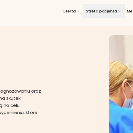
Oferta
Strefa pacjenta
Me
iagnozowaniu oraz
na skutek
ą na celu
ypełnienia, które