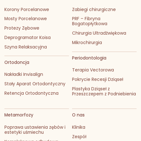
Korony Porcelanowe
Zabiegi chirurgiczne
Mosty Porcelanowe
PRF – Fibryna
Bogatopłytkowa
Protezy Zębowe
Chirurgia Ultradźwiękowa
Deprogramator Koisa
Mikrochirurgia
Szyna Relaksacyjna
Periodontologia
Ortodoncja
Terapia Vectorowa
Nakładki Invisalign
Pokrycie Recesji Dziąseł
Stały Aparat Ortodontyczny
Plastyka Dziąseł z
Retencja Ortodontyczna
Przeszczepem z Podniebienia
Metamorfozy
O nas
Poprawa ustawienia zębów i
Klinika
estetyki uśmiechu
Zespół