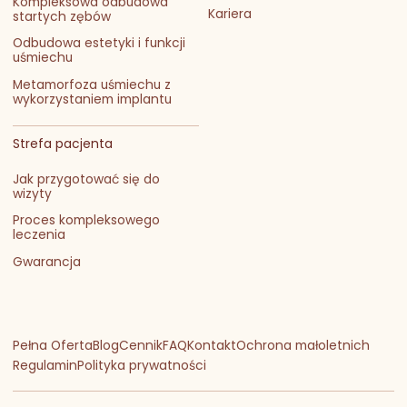
Kompleksowa odbudowa
Kariera
startych zębów
Odbudowa estetyki i funkcji
uśmiechu
Metamorfoza uśmiechu z
wykorzystaniem implantu
Strefa pacjenta
Jak przygotować się do
wizyty
Proces kompleksowego
leczenia
Gwarancja
Pełna Oferta
Blog
Cennik
FAQ
Kontakt
Ochrona małoletnich
Regulamin
Polityka prywatności