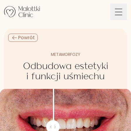
Przejdź do treści
Powrót
METAMORFOZY
Odbudowa estetyki
i funkcji uśmiechu