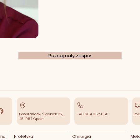
Poznaj cały zespół
Powstańców Śląskich 32,
+48 604 962 660
mal
acebook
45-087 Opole
zna
Protetyka
Chirurgia
Met