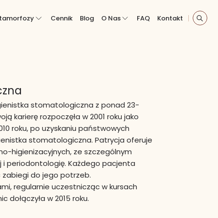
tamorfozy
Cennik
Blog
O Nas
FAQ
Kontakt
czna
ienistka stomatologiczna z ponad 23-
ją karierę rozpoczęła w 2001 roku jako
010 roku, po uzyskaniu państwowych
gienistka stomatologiczna. Patrycja oferuje
zno-higienizacyjnych, ze szczególnym
j i periodontologię. Każdego pacjenta
 zabiegi do jego potrzeb.
mi, regularnie uczestnicząc w kursach
nic dołączyła w 2015 roku.