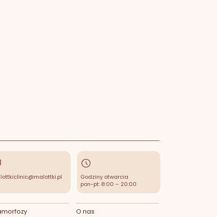
ottkiclinic@malottki.pl
Godziny otwarcia
pon-pt: 8:00 – 20:00
amorfozy
O nas