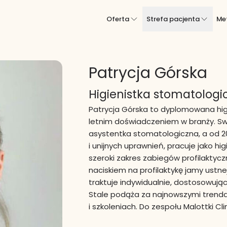
Oferta
Strefa pacjenta
Me
Patrycja Górska
Higienistka stomatologi
Patrycja Górska to dyplomowana hig
letnim doświadczeniem w branży. Swo
asystentka stomatologiczna, a od 2
i unijnych uprawnień, pracuje jako hi
szeroki zakres zabiegów profilaktyc
naciskiem na profilaktykę jamy ustne
traktuje indywidualnie, dostosowując
Stale podąża za najnowszymi trenda
i szkoleniach. Do zespołu Malottki Cli